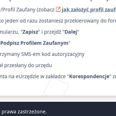
/Profil Zaufany (zobacz
jak założyć profil zau
ylko jeden od razu zostaniesz przekierowany do fo
ularzu, "
Zapisz
" i przejdź "
Dalej
"
"
Podpisz Profilem Zaufanym
"
trzymany SMS-em kod autoryzacyjny
tał przesłany do urzędu
ta na eUrzędzie w zakładce "
Korespondencje
" 
 prawa zastrzeżone.