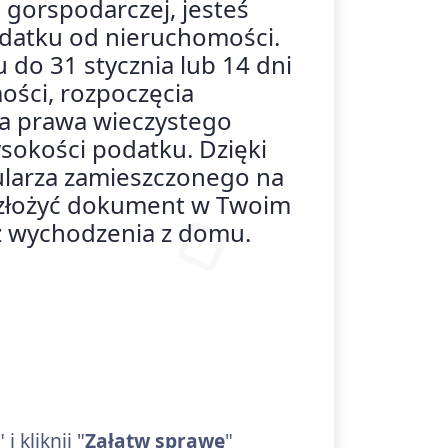
 gorspodarczej, jesteś
datku od nieruchomości.
 do 31 stycznia lub 14 dni
ości, rozpoczęcia
nia prawa wieczystego
sokości podatku. Dzięki
mularza zamieszczonego na
złożyć dokument w Twoim
ez wychodzenia z domu.
" i kliknij "
Załatw sprawę
"