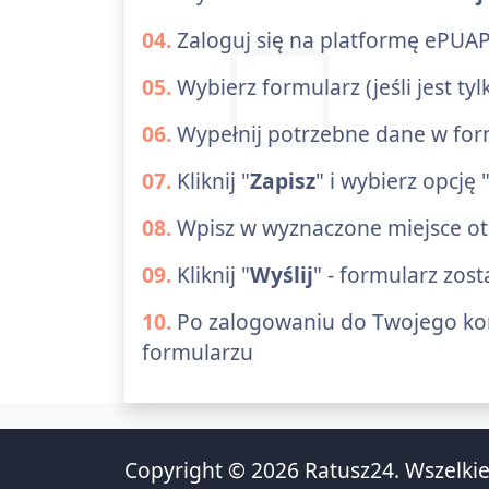
04.
Zaloguj się na platformę ePUAP
05.
Wybierz formularz (jeśli jest t
06.
Wypełnij potrzebne dane w form
07.
Kliknij "
Zapisz
" i wybierz opcję 
08.
Wpisz w wyznaczone miejsce o
09.
Kliknij "
Wyślij
" - formularz zos
10.
Po zalogowaniu do Twojego kon
formularzu
Copyright © 2026 Ratusz24. Wszelkie