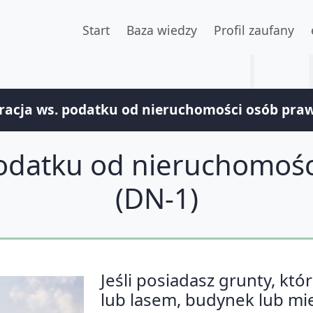
Start
Baza wiedzy
Profil zaufany
racja ws. podatku od nieruchomości osób pra
podatku od nieruchomoś
(DN-1)
Jeśli posiadasz grunty, któ
lub lasem, budynek lub mi