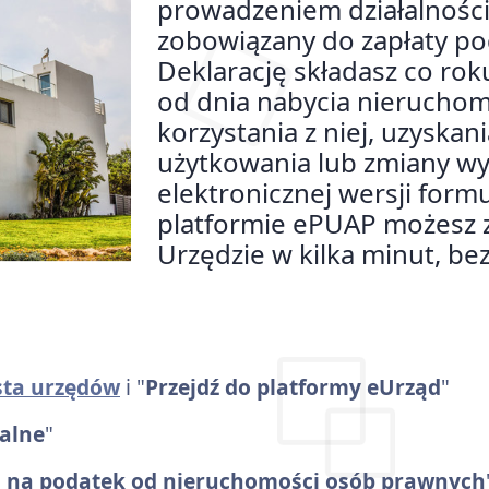
prowadzeniem działalności
zobowiązany do zapłaty po
Deklarację składasz co roku
od dnia nabycia nieruchom
korzystania z niej, uzyska
użytkowania lub zmiany wy
elektronicznej wersji for
platformie ePUAP możesz 
Urzędzie w kilka minut, b
ista urzędów
i "
Przejdź do platformy eUrząd
"
alne
"
i na podatek od nieruchomości osób prawnych