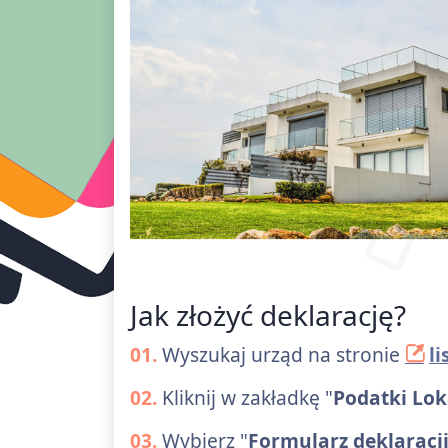
Jak złożyć deklarację?
01.
Wyszukaj urząd na stronie
l
02.
Kliknij w zakładkę "
Podatki Lok
03.
Wybierz "
Formularz deklaracj