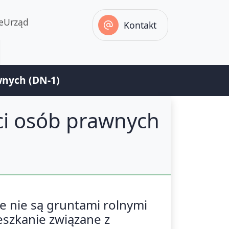
eUrząd
Kontakt
wnych (DN-1)
ci osób prawnych
re nie są gruntami rolnymi
eszkanie związane z