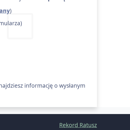
fany
)
rmularza)
znajdziesz informację o wysłanym
Rekord Ratusz