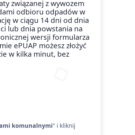
łaty związanej z wywozem
sadami odbioru odpadów w
ację w ciągu 14 dni od dnia
i lub dnia powstania na
ronicznej wersji formularza
rmie ePUAP możesz złożyć
e w kilka minut, bez
adami komunalnymi
" i kliknij