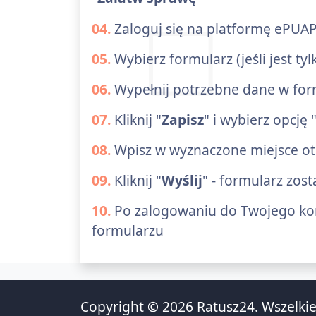
04.
Zaloguj się na platformę ePUAP
05.
Wybierz formularz (jeśli jest t
06.
Wypełnij potrzebne dane w form
07.
Kliknij "
Zapisz
" i wybierz opcję 
08.
Wpisz w wyznaczone miejsce o
09.
Kliknij "
Wyślij
" - formularz zos
10.
Po zalogowaniu do Twojego kon
formularzu
Copyright © 2026 Ratusz24. Wszelkie