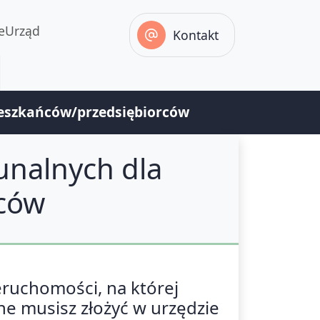
eUrząd
Kontakt
eszkańców/przedsiębiorców
nalnych dla
ców
ieruchomości, na której
e musisz złożyć w urzędzie