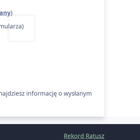
fany
)
rmularza)
znajdziesz informację o wysłanym
Rekord Ratusz