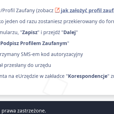
/Profil Zaufany (zobacz
jak założyć profil zau
ylko jeden od razu zostaniesz przekierowany do fo
ularzu, "
Zapisz
" i przejdź "
Dalej
"
"
Podpisz Profilem Zaufanym
"
trzymany SMS-em kod autoryzacyjny
tał przesłany do urzędu
ta na eUrzędzie w zakładce "
Korespondencje
" 
 prawa zastrzeżone.