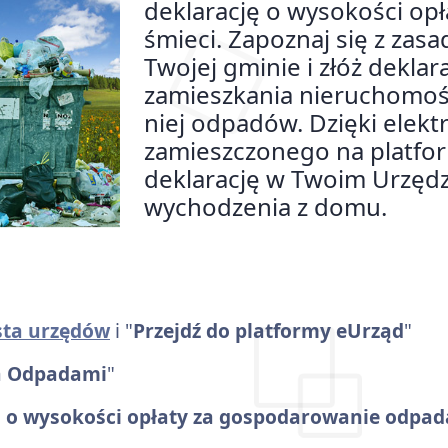
deklarację o wysokości op
śmieci. Zapoznaj się z za
Twojej gminie i złóż deklar
zamieszkania nieruchomośc
niej odpadów. Dzięki elekt
zamieszczonego na platfo
deklarację w Twoim Urzędzi
wychodzenia z domu.
ista urzędów
i "
Przejdź do platformy eUrząd
"
a Odpadami
"
ji o wysokości opłaty za gospodarowanie odp