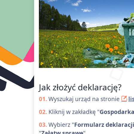
Jak złożyć deklarację?
01.
Wyszukaj urząd na stronie
l
02.
Kliknij w zakładkę "
Gospodark
03.
Wybierz "
Formularz deklarac
"
Załatw sprawę
"