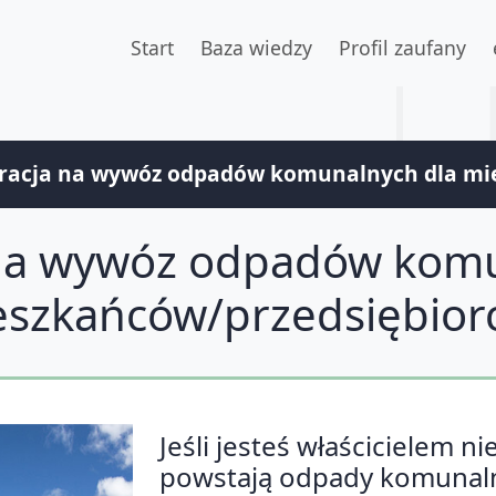
Start
Baza wiedzy
Profil zaufany
racja na wywóz odpadów komunalnych dla mi
 na wywóz odpadów komu
eszkańców/przedsiębior
Jeśli jesteś właścicielem n
powstają odpady komunaln