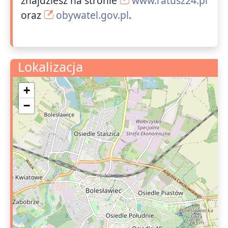
znajdziesz na stronie
www.ratusz24.pl
oraz
obywatel.gov.pl
.
Lokalizacja
+
−