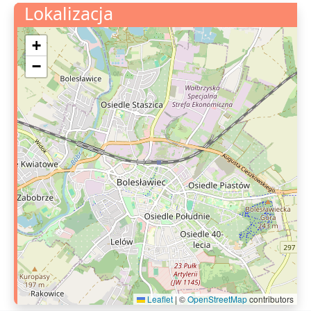
Lokalizacja
+
−
Leaflet
|
©
OpenStreetMap
contributors