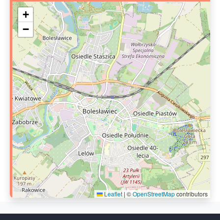
+
−
Leaflet
|
©
OpenStreetMap
contributors