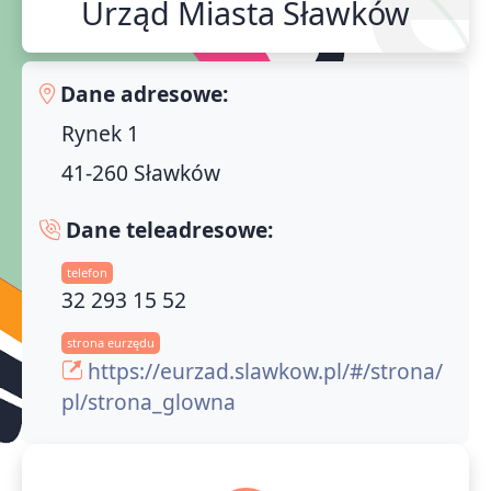
Urząd Miasta Sławków
Dane adresowe:
Rynek 1
41-260 Sławków
Dane teleadresowe:
telefon
32 293 15 52
strona eurzędu
https://eurzad.slawkow.pl/#/strona/
pl/strona_glowna