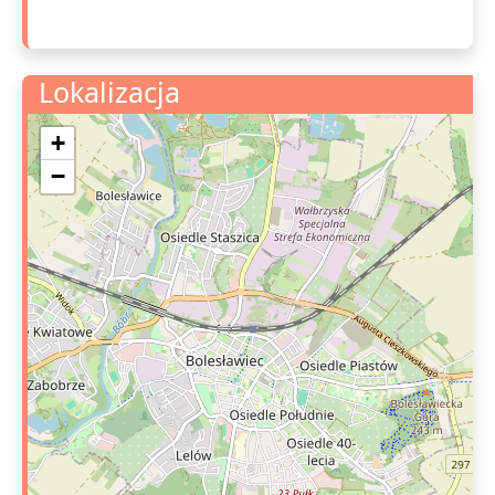
Lokalizacja
+
−