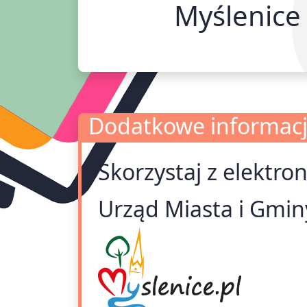
Myślenice
Dodatkowe informac
Skorzystaj z elektro
Dodatkowe informacje
Urząd Miasta i Gmin