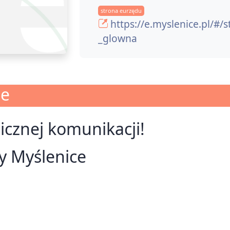
strona eurzędu
https://e.myslenice.pl/#/
_glowna
je
nicznej komunikacji!
y Myślenice