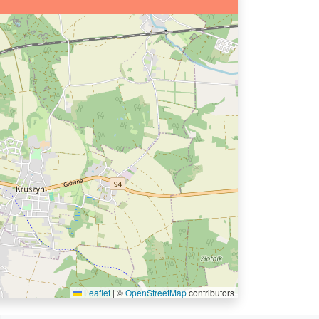
Leaflet
|
©
OpenStreetMap
contributors