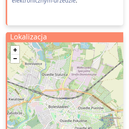
elektronicznym-urzedzie
.
Lokalizacja
+
−