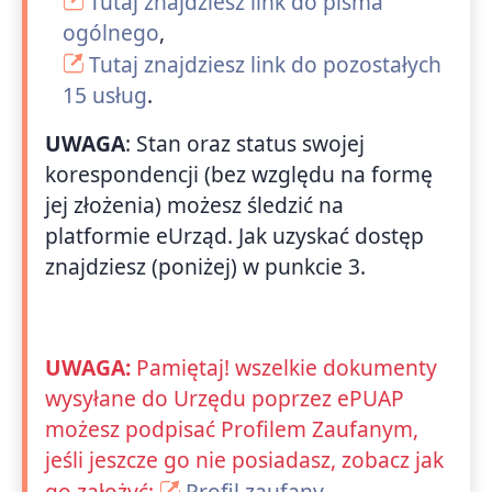
Tutaj znajdziesz link do pisma
ogólnego
,
Tutaj znajdziesz link do pozostałych
15 usług
.
UWAGA
: Stan oraz status swojej
korespondencji (bez względu na formę
jej złożenia) możesz śledzić na
platformie eUrząd. Jak uzyskać dostęp
znajdziesz (poniżej) w punkcie 3.
UWAGA:
Pamiętaj! wszelkie dokumenty
wysyłane do Urzędu poprzez ePUAP
możesz podpisać Profilem Zaufanym,
jeśli jeszcze go nie posiadasz, zobacz jak
go założyć:
Profil zaufany
.