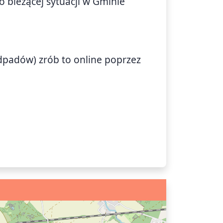
o bieżącej sytuacji w Gminie
)
odpadów) zrób to online poprzez