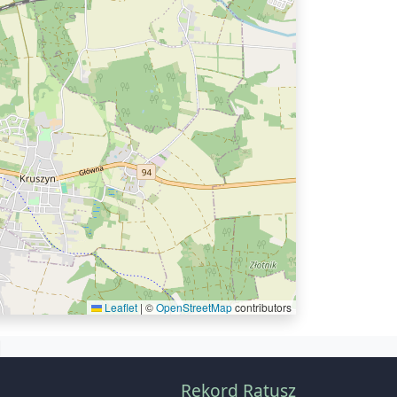
Leaflet
|
©
OpenStreetMap
contributors
Rekord Ratusz