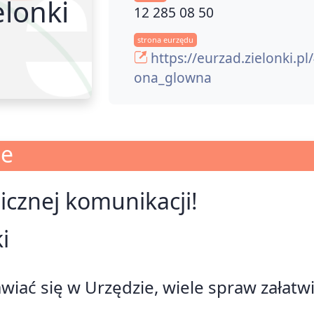
lonki
12 285 08 50
strona eurzędu
https://eurzad.zielonki.pl
ona_glowna
je
nicznej komunikacji!
i
awiać się w Urzędzie, wiele spraw załatw