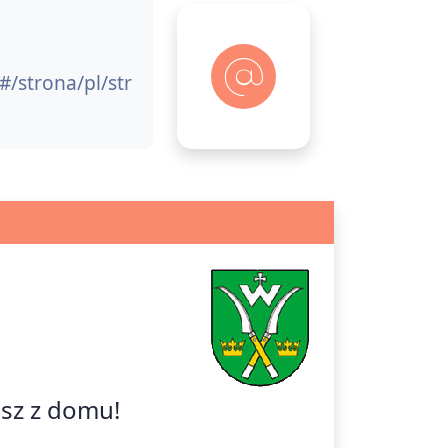
/#/strona/pl/str
isz z domu!