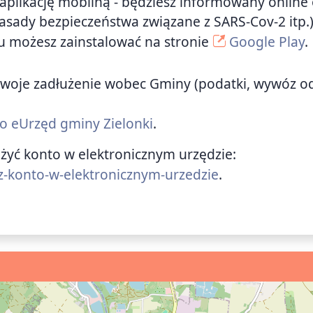
e aplikację mobliną - będziesz informowany online 
zasady bezpieczeństwa związane z SARS-Cov-2 itp.
u możesz zainstalować na stronie
Google Play
.
ić swoje zadłużenie wobec Gminy (podatki, wywóz 
 do eUrzęd gminy Zielonki
.
ożyć konto w elektronicznym urzędzie:
z-konto-w-elektronicznym-urzedzie
.