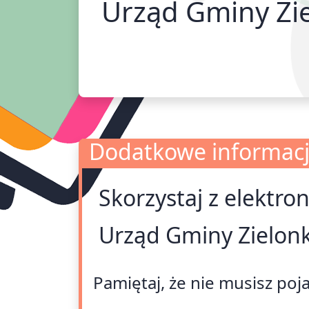
Urząd Gminy Zie
Dodatkowe informac
Skorzystaj z elektro
Dodatkowe informacje
Urząd Gminy Zielonk
Pamiętaj, że nie musisz poj