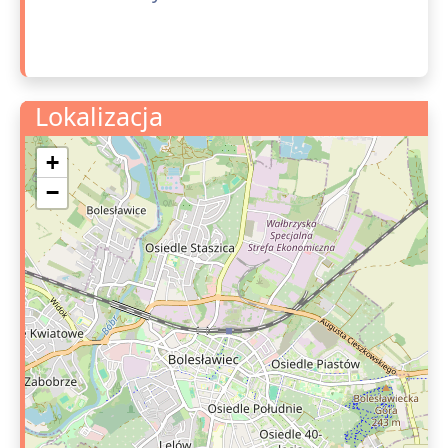
Lokalizacja
+
−