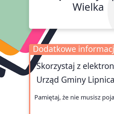
Wielka
Dodatkowe informac
Skorzystaj z elektro
Dodatkowe informacje
Urząd Gminy Lipnica
Pamiętaj, że nie musisz poj