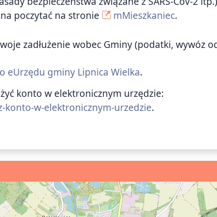
zasady bezpieczeństwa związane z SARS-Cov-2 itp.
żna poczytać na stronie
mMieszkaniec
.
ić swoje zadłużenie wobec Gminy (podatki, wywóz 
 do eUrzędu gminy Lipnica Wielka
.
ożyć konto w elektronicznym urzędzie:
z-konto-w-elektronicznym-urzedzie
.