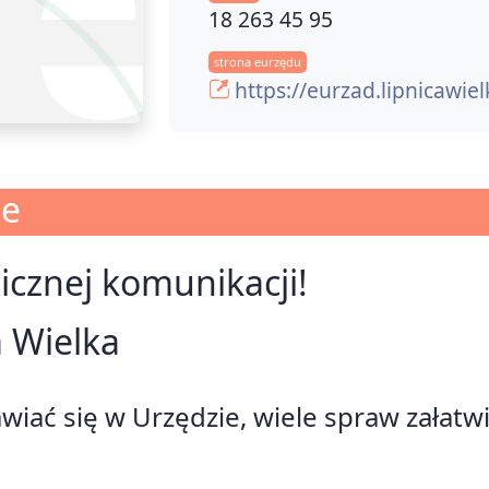
18 263 45 95
strona eurzędu
https://eurzad.lipnicawiel
je
nicznej komunikacji!
 Wielka
awiać się w Urzędzie, wiele spraw załatw