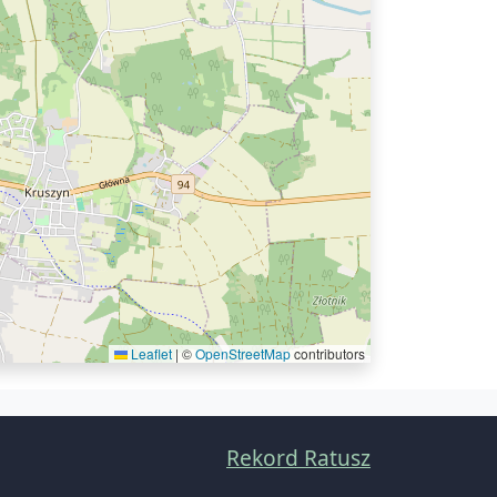
Leaflet
|
©
OpenStreetMap
contributors
Rekord Ratusz