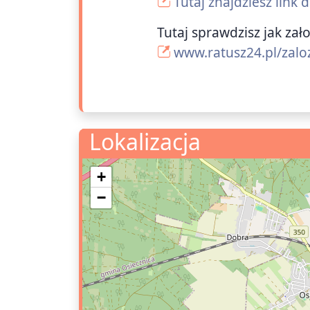
Tutaj znajdziesz link
Tutaj sprawdzisz jak zał
www.ratusz24.pl/zalo
Lokalizacja
+
−