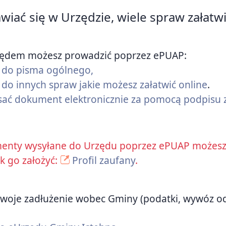
awiać się w Urzędzie, wiele spraw załatw
zędem możesz prowadzić poprzez ePUAP:
nk do pisma ogólnego,
k do innych spraw jakie możesz załatwić online
.
sać dokument elektronicznie za pomocą podpisu
enty wysyłane do Urzędu poprzez ePUAP możesz 
ak go założyć:
Profil zaufany
.
ić swoje zadłużenie wobec Gminy (podatki, wywóz 