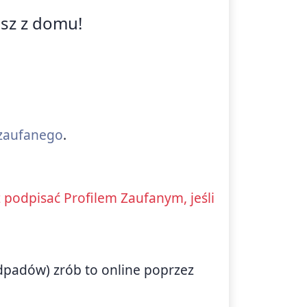
isz z domu!
 zaufanego
.
podpisać Profilem Zaufanym, jeśli
odpadów) zrób to online poprzez