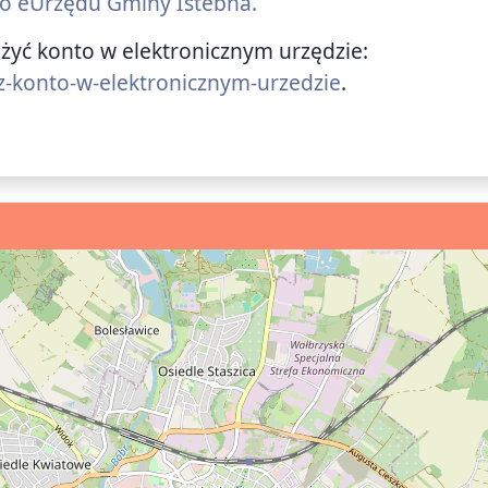
 do eUrzędu Gminy Istebna.
ożyć konto w elektronicznym urzędzie:
z-konto-w-elektronicznym-urzedzie
.