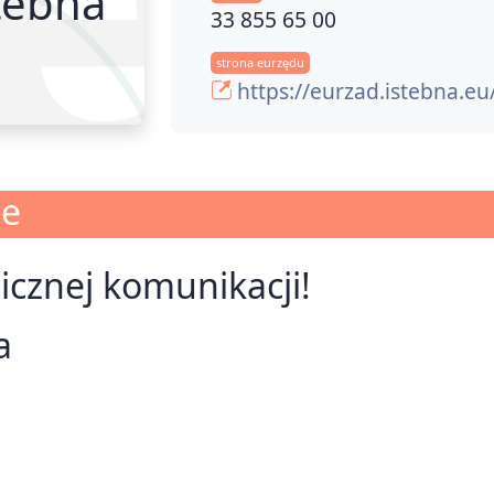
tebna
33 855 65 00
strona eurzędu
https://eurzad.istebna.e
je
nicznej komunikacji!
a