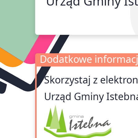
Urząd Gminy Is
Dodatkowe informac
Skorzystaj z elektro
Dodatkowe informacje
Urząd Gminy Istebn